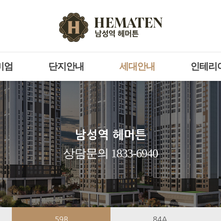
미엄
단지안내
세대안내
인테리
남성역 헤머튼
상담문의 1833-6940
59B
84A